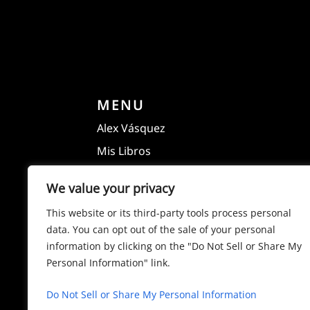
MENU
Alex Vásquez
Mis Libros
Mi Blog
We value your privacy
Aviso de Privacidad
This website or its third-party tools process personal
data. You can opt out of the sale of your personal
information by clicking on the "Do Not Sell or Share My
Personal Information" link.
Do Not Sell or Share My Personal Information
© Copyright 2026 | All Rights Reserved |Pow