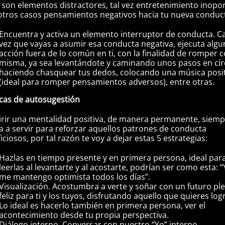
 son elementos distractores, tal vez entretenimiento inopo
otros casos pensamientos negativos hacia tu nueva conduc
Encuentra y activa un elemento interruptor de conducta. C
vez que vayas a asumir esa conducta negativa, ejecuta algu
acción fuera de lo común en ti, con la finalidad de romper c
misma, ya sea levantándote y caminando unos pasos en cír
haciendo chasquear tus dedos, colocando una música posi
(ideal para romper pensamientos adversos), entre otras.
icas de autosugestión
rir una mentalidad positiva, de manera permanente, siem
a a servir para reforzar aquellos patrones de conducta
iciosos, por tal razón te voy a dejar estas 5 estrategias:
Hazlas en tiempo presente y en primera persona, ideal par
leerlas al levantarte y al acostarte, podrían ser como esta: 
me mantengo optimista todos los días”.
Visualización. Acostumbra a verte y soñar con un futuro pl
feliz para ti y los tuyos, disfrutando aquello que quieres log
Lo ideal es hacerlo también en primera persona, ver el
acontecimiento desde tu propia perspectiva.
Diálogo interno. Conversar con nuestro “Yo” interno,