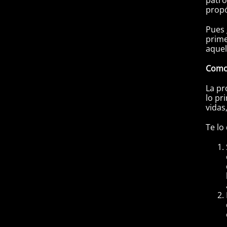
propó
Pues 
prime
aquel
Como
La pr
lo pr
vidas
Te lo