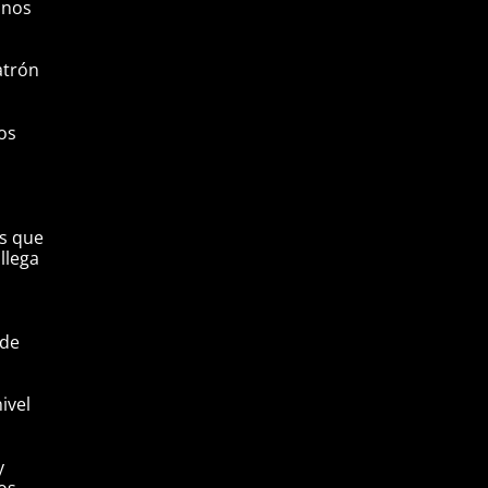
anos
atrón
os
os que
llega
 de
ivel
y
os