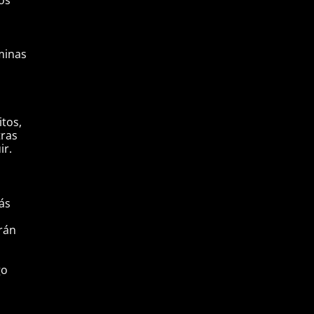
minas
itos,
tras
ir.
tás
rán
go