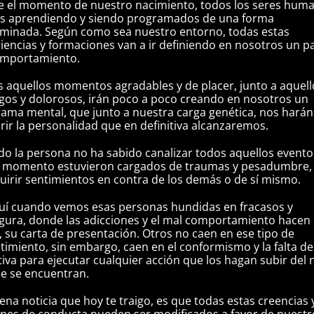
 el momento de nuestro nacimiento, todos los seres hum
s aprendiendo y siendo programados de una forma
minada. Según como sea nuestro entorno, todas estas
iencias y formaciones van a ir definiendo en nosotros un p
omportamiento.
 aquellos momentos agradables y de placer, junto a aquell
os y dolorosos, irán poco a poco creando en nosotros un
ama mental, que junto a nuestra carga genética, nos harán
rir la personalidad que en definitiva alcanzaremos.
o la persona no ha sabido canalizar todos aquellos event
 momento estuvieron cargados de traumas y pesadumbre, 
uirir sentimientos en contra de los demás o de sí mismo.
uí cuando vemos esas personas hundidas en fracasos y
ura, donde las adicciones y el mal comportamiento hacen
, su carta de presentación. Otros no caen en ese tipo de
timiento, sin embargo, caen en el conformismo y la falta de
ativa para ejecutar cualquier acción que los hagan subir del n
e se encuentran.
ena noticia que hoy te traigo, es que todas estas creencias 
nes de conducta pueden ser modificados a favor de nuestr