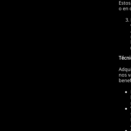
Estos
o en 
Técn
Adqui
nos v
benef