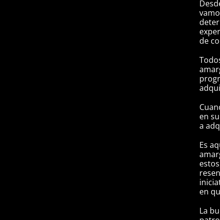
Desde
vamo
deter
exper
de c
Todos
amarg
progr
adqui
Cuand
en su
a adq
Es aq
amarg
estos
resen
inici
en qu
La bu
patro