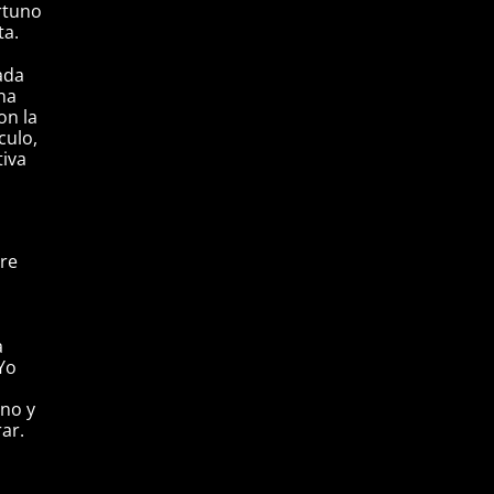
rtuno
ta.
ada
na
on la
culo,
tiva
pre
a
“Yo
eno y
rar.