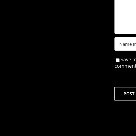
Save m
comment