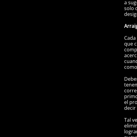
a sug
solo 
desig
Arrai
Cada 
que c
compr
acer
cuan
como 
Debem
tenem
corre
primo
el pr
decir
Tal v
elimi
logra