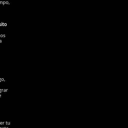
empo,
sito
mos
a
go,
grar
e
er tu