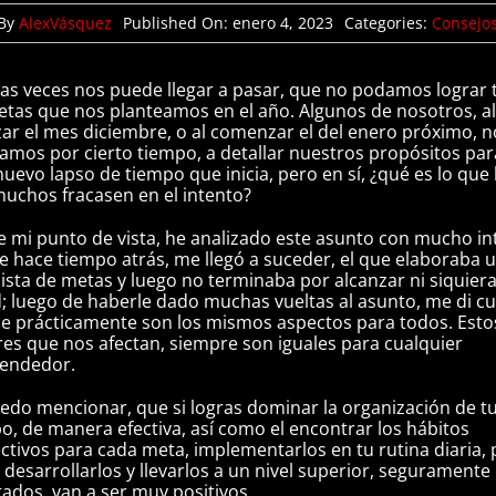
By
AlexVásquez
Published On: enero 4, 2023
Categories:
Consejo
s veces nos puede llegar a pasar, que no podamos lograr 
etas que nos planteamos en el año. Algunos de nosotros, a
izar el mes diciembre, o al comenzar el del enero próximo, 
amos por cierto tiempo, a detallar nuestros propósitos par
nuevo lapso de tiempo que inicia, pero en sí, ¿qué es lo que
uchos fracasen en el intento?
 mi punto de vista, he analizado este asunto con mucho in
e hace tiempo atrás, me llegó a suceder, el que elaboraba 
lista de metas y luego no terminaba por alcanzar ni siquiera
; luego de haberle dado muchas vueltas al asunto, me di c
e prácticamente son los mismos aspectos para todos. Esto
res que nos afectan, siempre son iguales para cualquier
endedor.
edo mencionar, que si logras dominar la organización de t
o, de manera efectiva, así como el encontrar los hábitos
ctivos para cada meta, implementarlos en tu rutina diaria, 
 desarrollarlos y llevarlos a un nivel superior, seguramente 
tados, van a ser muy positivos.