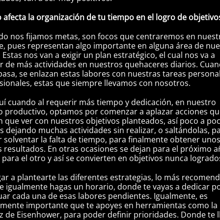
afecta la organización de tu tiempo en el logro de objetivo
o nos fijamos metas, son focos que centraremos en nuest
, pues representan algo importante en alguna área de nue
. Estas nos van a exigir un plan estratégico, el cual nos va a
r de más actividades en nuestros quehaceres diarios. Cua
pasa, se enlazan estas labores con nuestras tareas persona
sionales, estas que siempre llevamos con nosotros.
uí cuando al requerir más tiempo y dedicación, en nuestro
 productivo, optamos por comenzar a aplazar acciones q
n que ver con nuestros objetivos planteados, así poco a po
 dejando muchas actividades sin realizar, o saltándolas, p
 solventar la falta de tiempo, para finalmente obtener uno
 resultados. En otras ocasiones se dejan para el próximo a
 para el otro y así se convierten en objetivos nunca logrado
egar a plantearte las diferentes estrategias, lo más recomen
e igualmente hagas un horario, donde te vayas a dedicar p
uar cada una de esas labores pendientes. Igualmente, es
mente importante que te apoyes en herramientas como la
z de Eisenhower, para poder definir prioridades. Donde te l