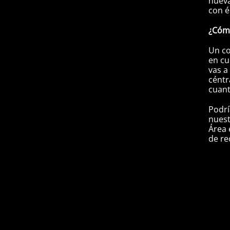
nueva
con é
¿Cómo
Un co
en cu
vas a
céntr
cuan
Podrí
nuest
Área 
de re