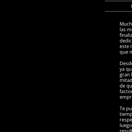
Mucha
las m
final
dedic
este 
que m
Desde
ya qu
gran 
mitad
de qu
facto
empr
Te pu
tiemp
respe
luego
resul