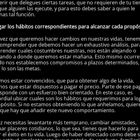
erir que delegues ciertas tareas, que no requieren de tu ti
que alguien las ejecute, y para esto debes saber a quien le
nas tal función.
gar los hábitos correspondientes para alcanzar cada propó
vez que queremos hacer cambios en nuestras vidas, tene
omprender que debemos hacer un exhaustivo análisis, par
ender cuales costumbres nuestras, nos están alejando o
cando a donde queremos estar mañana. Esto mismo ocurre
do nos establecemos compromisos a plazos determinados,
lo son las metas.
os estar convencidos, que para obtener algo de la vida,
os que estar dispuestos a pagar el precio. Parte de ese pa
sponde con un esfuerzo bien orientado. En este caso, es
rdial ubicar cuales son los hábitos que requerimos para lo
opósito. Si no estamos obteniendo lo que anhelamos, quier
 que hay que añadir este nuevo comportamiento.
ez necesitas levantarte más temprano, cambiar amistades,
nar placeres cotidianos, lo que sea, tienes que hacerlo para
r el éxito en tu vida. Luego de haber detectado como debe s