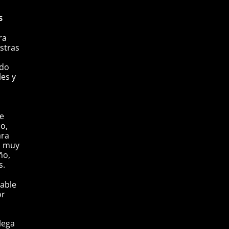
s
ra
stras
ndo
les y
ue
co,
ara
s muy
ño,
s.
dable
or
lega