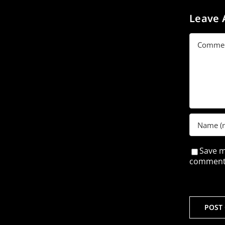
Leave
Commen
Save m
comment