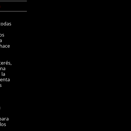
s
todas
l
nos
a
 hace
terés,
una
 la
uenta
s
u
para
los