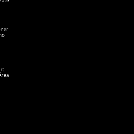
zate
ener
 no
r;
 Área