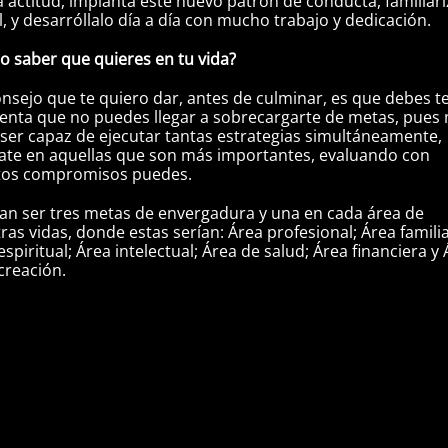
 actitud, implanta este nuevo patrón de conducta, familiarí
l, y desarróllalo día a día con mucho trabajo y dedicación.
 saber que quieres en tu vida?
nsejo que te quiero dar, antes de culminar, es que debes t
enta que no puedes llegar a sobrecargarte de metas, pues
 ser capaz de ejecutar tantas estrategias simultáneamente,
ate en aquellas que son más importantes, evaluando con
tos compromisos puedes.
an ser tres metas de envergadura y una en cada área de
ras vidas, donde estas serían: Área profesional; Área familia
espiritual; Área intelectual; Área de salud; Área financiera y
creación.