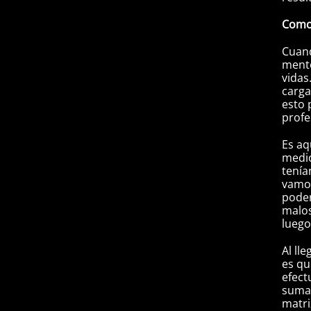
Como 
Cuand
mente
vidas
carga
esto 
profe
Es aq
medio
tenía
vamos
poder
malos
luego
Al ll
es qu
efect
suma
matri